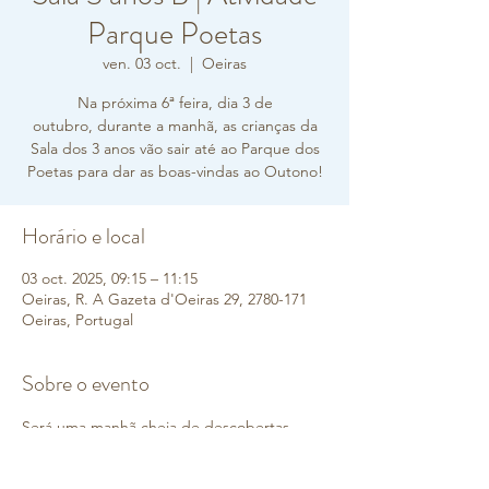
Parque Poetas
ven. 03 oct.
  |  
Oeiras
Na próxima 6ª feira, dia 3 de
outubro, durante a manhã, as crianças da
Sala dos 3 anos vão sair até ao Parque dos
Poetas para dar as boas-vindas ao Outono!
Horário e local
03 oct. 2025, 09:15 – 11:15
Oeiras, R. A Gazeta d'Oeiras 29, 2780-171
Oeiras, Portugal
Sobre o evento
Será uma manhã cheia de descobertas, 
onde vão poder 
observar as mudanças da 
natureza
, 
apanhar folhas
, 
explorar cores e 