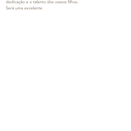
dedicação e o talento dos vossos filhos. 
Será uma excelente 
oportunidade para conhecerem 
melhor o trabalho que temos vindo a 
desenvolver, 
acompanharem o progresso das crianças e 
partilharem connosco este momento 
tão especial.
Acreditamos que esta partilha contribui par
a fortalecer os laços da nossa comunidade e
scolar e valorizar, ainda mais, o percurso artí
stico das vossas e nossas crianças.
Sala 3 anos B | Sónia e Amélia
 20 de maio de 2025
 09h300
Saiba Mais >