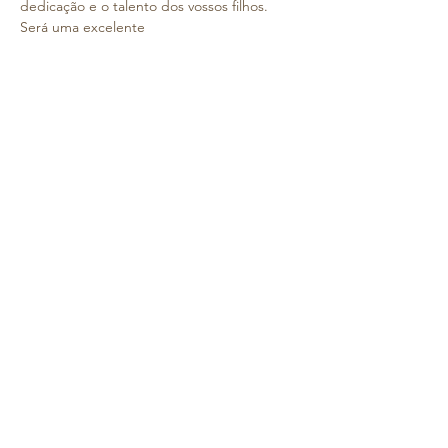
dedicação e o talento dos vossos filhos. 
Será uma excelente 
oportunidade para conhecerem 
melhor o trabalho que temos vindo a 
desenvolver, 
acompanharem o progresso das crianças e 
partilharem connosco este momento 
tão especial.
Acreditamos que esta partilha contribui par
a fortalecer os laços da nossa comunidade e
scolar e valorizar, ainda mais, o percurso artí
stico das vossas e nossas crianças.
Informação importante:
 23 de maio de 2025
 09H00
Saiba Mais >