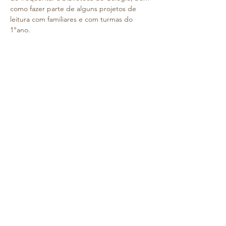
como fazer parte de alguns projetos de 
leitura com familiares e com turmas do 
1°ano. 
Pretendemos com esta atividade dar 
continuidade à promoção do 
interesse/gosto pela leitura e contribuir 
para um maior contacto com a comunidade 
envolvente.
Informação importante:
 Neste dia, as crianças 
deverão chegar ao 
Colégio até às 09h00
.
 A deslocação será feita a pé e as crianças 
serão acompanhadas pelos educadores e 
pelas auxiliares das salas.
 O regresso será antes do almoço.
Saiba Mais >