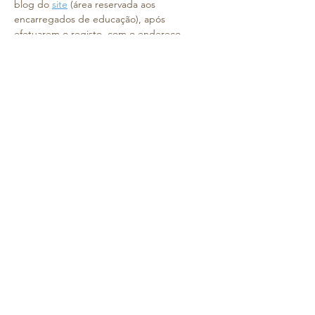
blog do 
site
 (área reservada aos 
encarregados de educação), após 
efetuarem o registo, com o endereço 
eletrónico do encarregado de educação.
Por isso, e para reforçarmos esta 
parceria 
entre família e escola
, informamos que as 
reuniões com os Encarregados de 
Educação da Creche e do Pré-Escolar 
irão 
realizar-se na semana de 
22 a 26 de 
setembro
. 
Será um momento de proximidade, 
partilha e alinhamento, para que possamos 
acompanhar juntos o crescimento das 
crianças.
Contamos convosco para, juntos, 
construirmos um ano letivo cheio de 
aprendizagens, crescimento e momentos 
felizes!