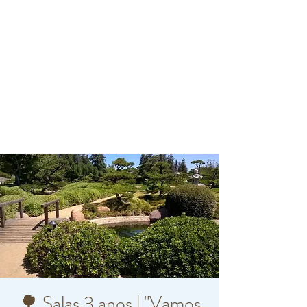
🌳 Salas 3 anos | "Vamos