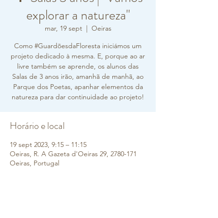
explorar a natureza"
mar, 19 sept
  |  
Oeiras
Como #GuardõesdaFloresta iniciámos um
projeto dedicado à mesma. E, porque ao ar
livre também se aprende, os alunos das
Salas de 3 anos irão, amanhã de manhã, ao
Parque dos Poetas, apanhar elementos da
natureza para dar continuidade ao projeto!
Horário e local
19 sept 2023, 9:15 – 11:15
Oeiras, R. A Gazeta d'Oeiras 29, 2780-171
Oeiras, Portugal
Sobre o evento
Os alunos deverão chegar ao Colégio da 