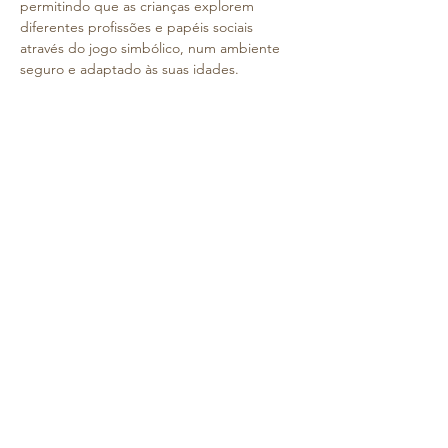
permitindo que as crianças explorem 
diferentes profissões e papéis sociais 
através do jogo simbólico, num ambiente 
seguro e adaptado às suas idades.
A visita pretende ainda reforçar os laços de 
grupo e proporcionar momentos de 
convívio e descoberta, contribuindo para o 
bem-estar e motivação das crianças, no 
processo de aprendizagem.
Informação importante:
👉
 neste dia, solicitamos que 
cheguem ao 
Colégio até às 08h30
, de forma a que não 
se verifiquem atrasos na hora de saída e 
nas atividades;
👉 o transporte será feito por autocarros 
alugados para o efeito;