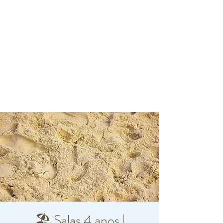
🏖️ Salas 4 anos |