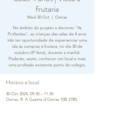
frutaria
Wed 30 Oct
  |  
Oeiras
No âmbito do projeto a decorrer "As
Profissões", as crianças das salas de 4 anos
irão ter oportunidade de experienciar uma
ida às compras à frutaria, no dia 30 de
outubro (4ª feira), durante a manhã.
Poderão, assim, conhecer um local e mais
uma profissão existente perto do colégio.
Horário e local
30 Oct 2024, 09:30 – 11:30
Oeiras, R. A Gazeta d'Oeiras 10B 2780,
2775-605 Oeiras, Portugal
Sobre o evento