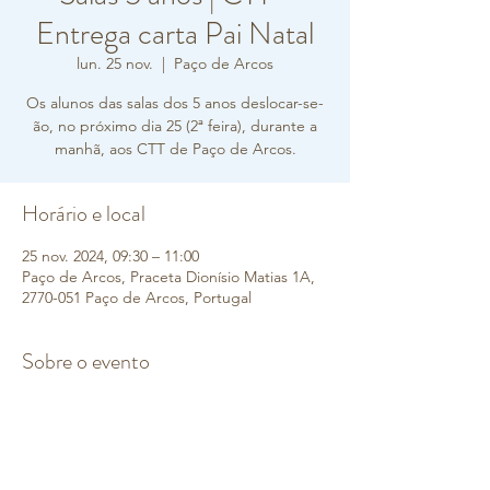
Entrega carta Pai Natal
lun. 25 nov.
  |  
Paço de Arcos
Os alunos das salas dos 5 anos deslocar-se-
ão, no próximo dia 25 (2ª feira), durante a
manhã, aos CTT de Paço de Arcos.
Horário e local
25 nov. 2024, 09:30 – 11:00
Paço de Arcos, Praceta Dionísio Matias 1A,
2770-051 Paço de Arcos, Portugal
Sobre o evento
 Serão acompanhados pelas educadoras e 
auxiliares e vão enviar uma carta dirigida a 
alguém muito especial: o Pai Natal! 