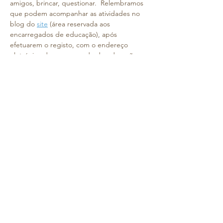
amigos, brincar, questionar.  Relembramos 
que podem acompanhar as atividades no 
blog do 
site
 (área reservada aos 
encarregados de educação), após 
efetuarem o registo, com o endereço 
eletrónico do encarregado de educação.
Por isso, e para reforçarmos esta 
parceria 
entre família e escola
, informamos que as 
reuniões com os Encarregados de 
Educação da Creche e do Pré-Escolar 
irão 
realizar-se na semana de 
22 a 26 de 
setembro
. 
Será um momento de proximidade, 
partilha e alinhamento, para que possamos 
acompanhar juntos o crescimento das 
crianças.
22 de setembro
 (2ª feira) às 17h00 - 
Salas 4 
anos.
Contamos convosco para, juntos, 
construirmos um ano letivo cheio de 
aprendizagens, crescimento e momentos 