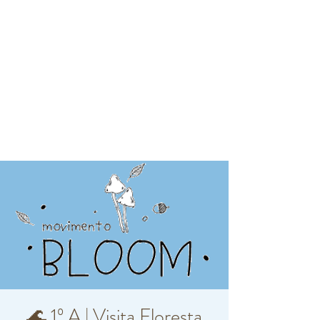
🌊 1º A | Visita Floresta