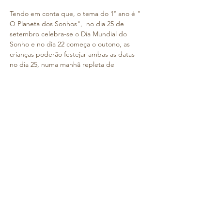
Tendo em conta que, o tema do 1º ano é " 
O Planeta dos Sonhos",  no dia 25 de 
setembro celebra-se o Dia Mundial do 
Sonho e no dia 22 começa o outono, as 
crianças poderão festejar ambas as datas 
no dia 25, numa manhã repleta de 
atividades lúdicas, pedagógicas e mágicas, 
de sonhos e de muita criatividade na 
Floresta, onde também iremos deixar a 
nossa marca.
 Neste dia, o horário de chegada ao 
Colégio deverá ser às 08h30.
 As crianças deslocar-se-ão num autocarro, 
alugado para o efeito e serão 
acompanhadas pela professora Dulce e por 
uma auxiliar e regressam ao Colégio, para 
almoçar.
 Numa mochila pequena, devem levar uma 
garrafa de água e lenços de papel.
 Relembramos que é obrigatório o uso do 