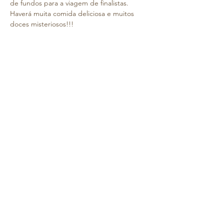
de fundos para a viagem de finalistas. 
Haverá muita comida deliciosa e muitos 
doces misteriosos!!! 
Neste dia, todos os alunos, se quiserem, 
poderão trazer um valor em numerário, 
para comprarem as nossas deliciosas 
iguarias e ajudarem os finalistas. 
Vai ser uma tarde repleta de magia e de 
fantasia, com um toque de mistério 
assustador  !!!
O evento será, também, uma oportunidade 
perfeita para todos os alunos desfilarem 
nas suas incríveis fantasias. 
Haverá, ainda, muita música, karaoke e 
danças verdadeiramente assustadoras!!! 
Mostrar mais