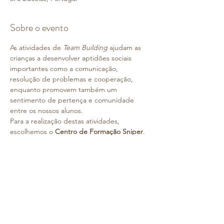
Sobre o evento
As atividades de 
Team Building
 ajudam as 
crianças a desenvolver aptidões sociais 
importantes como a comunicação, 
resolução de problemas e cooperação, 
enquanto promovem também um 
sentimento de pertença e comunidade 
entre os nossos alunos.
Para a realização destas atividades, 
escolhemos o 
Centro de Formação Sniper
. 
Situado em Bucelas, a apenas 23 km de 
Lisboa, equipado com infraestruturas 
idealizadas e construídas, tendo em vista a 
realização de excelentes programas de 
desenvolvimento das capacidades pessoais 
e relacionamentos interpessoais. Para além 
de se tratar de um espaço onde a natureza 
desempenha um dos papéis principais.