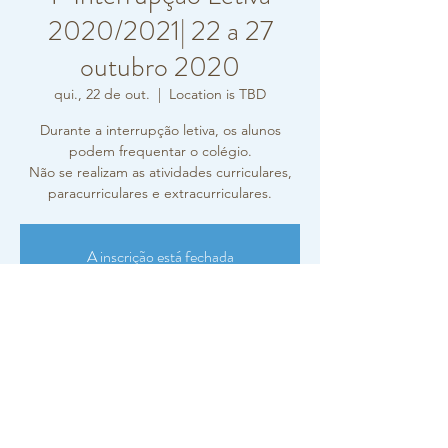
2020/2021| 22 a 27
outubro 2020
qui., 22 de out.
  |  
Location is TBD
Durante a interrupção letiva, os alunos
podem frequentar o colégio.
Não se realizam as atividades curriculares,
paracurriculares e extracurriculares.
A inscrição está fechada
Ver outros eventos
Horário e local
22 de out. de 2020, 00:00 – 27 de out. de
2020, 00:00
Location is TBD