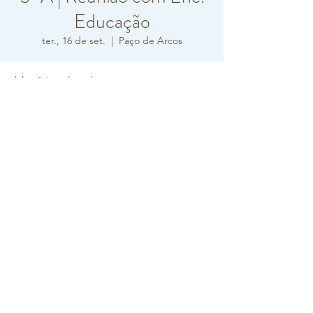
Educação
ter., 16 de set.
  |  
Paço de Arcos
Horário e local
16 de set. de 2025, 17:30 – 18:30
Paço de Arcos, R. Carlos Vieira Ramos 10,
2770-217 Paço de Arcos, Portugal
Sobre o evento
3ª feira,
 dia 16 às 17h30 - 5º A