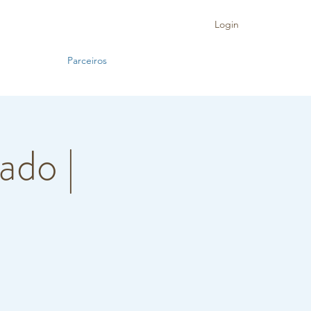
Login
Parceiros
ado |