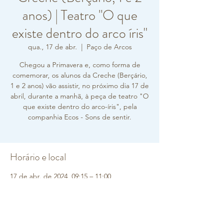
anos) | Teatro "O que
existe dentro do arco íris"
qua., 17 de abr.
  |  
Paço de Arcos
Chegou a Primavera e, como forma de
comemorar, os alunos da Creche (Berçário,
1 e 2 anos) vão assistir, no próximo dia 17 de
abril, durante a manhã, à peça de teatro "O
que existe dentro do arco-íris", pela
companhia Ecos - Sons de sentir.
Horário e local
17 de abr. de 2024, 09:15 – 11:00
Paço de Arcos, R. Carlos Vieira Ramos 10,
2770-217 Paço de Arcos, Portugal