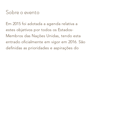
Sobre o evento
Em 2015 foi adotada a agenda relativa a 
estes objetivos por todos os Estados-
Membros das Nações Unidas, tendo esta 
entrado oficialmente em vigor em 2016. São 
definidas as prioridades e aspirações do 
desenvolvimento sustentável global para 
2030 e levados a cabo os esforços globais, 
tendo como meta os objetivos definidos.
Da erradicação da pobreza, passando por  
uma melhor saúde e 
educação
, a meta 
comum consiste em  reduzir a 
desigualdade e promover o crescimento 
económico – ao mesmo tempo que são 
combatidas as alterações climáticas e se 
olvidam esforços no sentido de preservar 
os ecossistemas.
Os ODS definem as prioridades e 
aspirações globais para 2030 em áreas que 