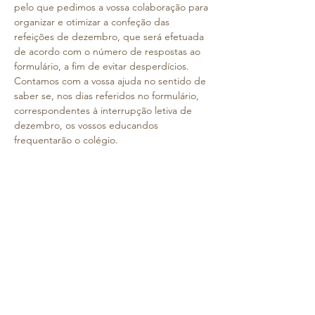
pelo que pedimos a vossa colaboração para 
organizar e otimizar a confeção das 
refeições de dezembro, que será efetuada 
de acordo com o número de respostas ao 
formulário, a fim de evitar desperdícios.
Contamos com a vossa ajuda no sentido de 
saber se, nos dias referidos no formulário, 
correspondentes à interrupção letiva de 
dezembro, os vossos educandos 
frequentarão o colégio.
As refeições serão preparadas em função 
das respostas, pelo que relembramos a 
importância do preenchimento do 
formulário.
No 1º e 2º Ciclos, as refeições relativas a 
esta interrupção letiva serão cobradas:
- aos alunos que responderem 
afirmativamente ao formulário e não 
frequentarem o colégio durante 
a interrupção letiva (sem aviso prévio de 