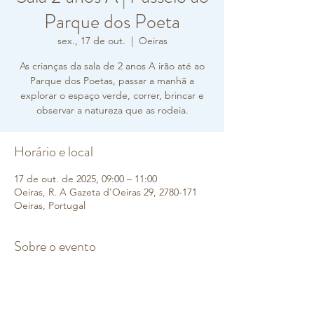
Parque dos Poeta
sex., 17 de out.
  |  
Oeiras
As crianças da sala de 2 anos A irão até ao
Parque dos Poetas, passar a manhã a
explorar o espaço verde, correr, brincar e
observar a natureza que as rodeia.
Horário e local
17 de out. de 2025, 09:00 – 11:00
Oeiras, R. A Gazeta d'Oeiras 29, 2780-171
Oeiras, Portugal
Sobre o evento
Esta saída tem como objetivo estimular a 
curiosidade natural das crianças, promover 