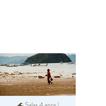
🌊 Salas 4 anos |